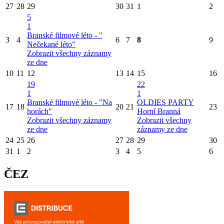
27
28
29
30
31
1
2
5
1
Branské filmové léto - "
3
4
6
7
8
9
Nečekané léto"
Zobrazit všechny záznamy
ze dne
10
11
12
13
14
15
16
19
22
1
1
Branské filmové léto - "Na
OLDIES PARTY
17
18
20
21
23
horách"
Horní Branná
Zobrazit všechny záznamy
Zobrazit všechny
ze dne
záznamy ze dne
24
25
26
27
28
29
30
31
1
2
3
4
5
6
ČEZ