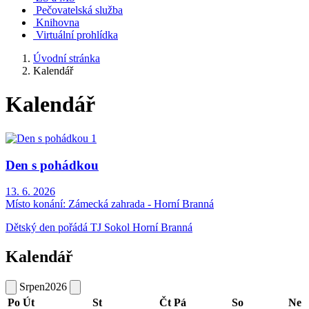
Pečovatelská služba
Knihovna
Virtuální prohlídka
Úvodní stránka
Kalendář
Kalendář
Den s pohádkou
13. 6. 2026
Místo konání:
Zámecká zahrada - Horní Branná
Dětský den pořádá TJ Sokol Horní Branná
Kalendář
Srpen
2026
Po
Út
St
Čt
Pá
So
Ne