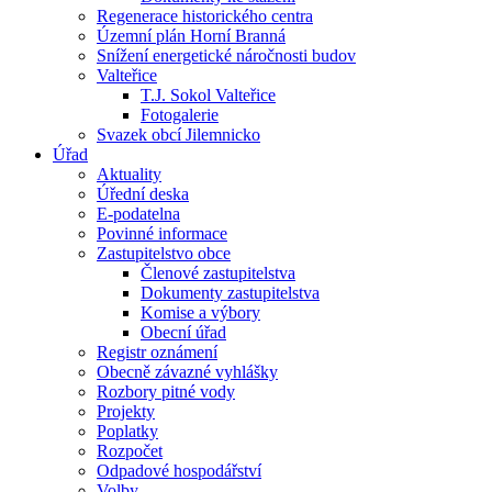
Regenerace historického centra
Územní plán Horní Branná
Snížení energetické náročnosti budov
Valteřice
T.J. Sokol Valteřice
Fotogalerie
Svazek obcí Jilemnicko
Úřad
Aktuality
Úřední deska
E-podatelna
Povinné informace
Zastupitelstvo obce
Členové zastupitelstva
Dokumenty zastupitelstva
Komise a výbory
Obecní úřad
Registr oznámení
Obecně závazné vyhlášky
Rozbory pitné vody
Projekty
Poplatky
Rozpočet
Odpadové hospodářství
Volby