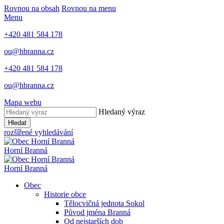
Rovnou na obsah
Rovnou na menu
Menu
+420 481 584 178
ou@hbranna.cz
+420 481 584 178
ou@hbranna.cz
Mapa webu
Hledaný výraz
Hledat
rozšířené vyhledávání
Horní Branná
Horní Branná
Obec
Historie obce
Tělocvičná jednota Sokol
Původ jména Branná
Od nejstarších dob