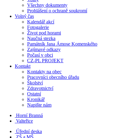
Všechny dokumenty
Prohlášení o ochraně soukromí
Volný čas
Kalendář akcí
Fotogalerie
Život pod horami
Naučná stezka
Památník Jana Ámose Komenského
Zajímavé odkazy
Počasí v obci
CZ-PL PROJEKT
Kontakt
Kontakty na obec
Pracovníci obecního úřadu
Školství
Zdravotnictví
Ostatní
Kronikář
Napište nám
Horní Branná
Valteřice
Úřední deska
ZŠ a MŠ