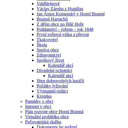
Valdštejnové
Václav Záruba z Hustiřan
Jan Ámos Komenský v Horní Branné
Branná Harrachů
Z dějin obce po Bílé Hoře
Poddanství – robota – rok 1848
První světová válka a převrat
Tkalcovství
Škola
Správa obce
Zdravotnictví
Spolkový život
Kalendář akcí
Divadelní ochotníci
Kalendář akcí
Sbor dobrovolných hasičů
Počátky lyžování
Významní rodáci
Kronika
Památky v obci
Internet v obci
Plán rozvoje obce Horní Branná
Virtuální prohlídka obce
Pečovatelská služba
Dokumenty ke stažení