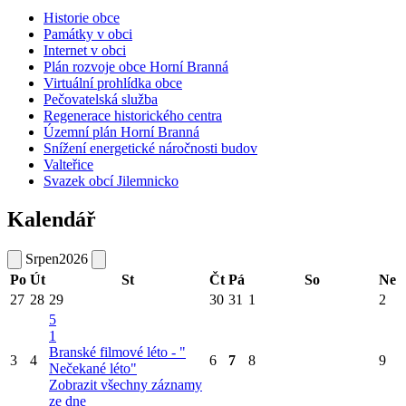
Historie obce
Památky v obci
Internet v obci
Plán rozvoje obce Horní Branná
Virtuální prohlídka obce
Pečovatelská služba
Regenerace historického centra
Územní plán Horní Branná
Snížení energetické náročnosti budov
Valteřice
Svazek obcí Jilemnicko
Kalendář
Srpen
2026
Po
Út
St
Čt
Pá
So
Ne
27
28
29
30
31
1
2
5
1
Branské filmové léto - "
3
4
6
7
8
9
Nečekané léto"
Zobrazit všechny záznamy
ze dne