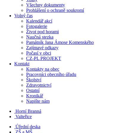
Všechny dokumenty
Prohlášení o ochraně soukromí
Volný čas
Kalendář akcí
Fotogalerie
Život pod horami
Naučná stezka
Památník Jana Ámose Komenského
Zajímavé odkazy
Počasí v obci
CZ-PL PROJEKT
Kontakt
Kontakty na obec
Pracovníci obecního úřadu
Školství
Zdravotnictví
Ostatní
Kronikář
Napište nám
Horní Branná
Valteřice
Úřední deska
ZŠ a MŠ