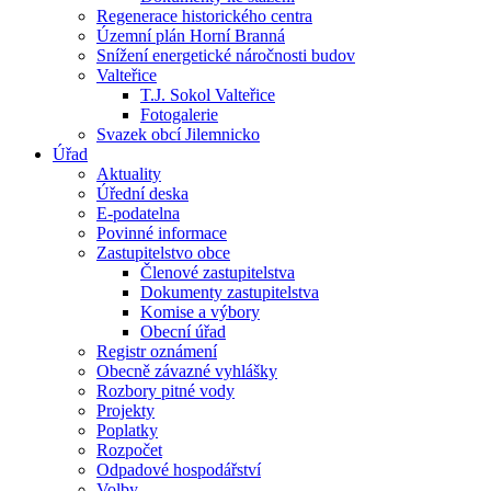
Regenerace historického centra
Územní plán Horní Branná
Snížení energetické náročnosti budov
Valteřice
T.J. Sokol Valteřice
Fotogalerie
Svazek obcí Jilemnicko
Úřad
Aktuality
Úřední deska
E-podatelna
Povinné informace
Zastupitelstvo obce
Členové zastupitelstva
Dokumenty zastupitelstva
Komise a výbory
Obecní úřad
Registr oznámení
Obecně závazné vyhlášky
Rozbory pitné vody
Projekty
Poplatky
Rozpočet
Odpadové hospodářství
Volby