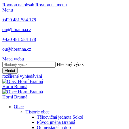
Rovnou na obsah
Rovnou na menu
Menu
+420 481 584 178
ou@hbranna.cz
+420 481 584 178
ou@hbranna.cz
Mapa webu
Hledaný výraz
Hledat
rozšířené vyhledávání
Horní Branná
Horní Branná
Obec
Historie obce
Tělocvičná jednota Sokol
Původ jména Branná
Od nejstarších dob