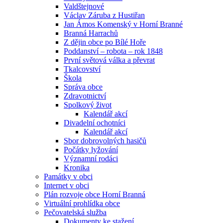
Valdštejnové
Václav Záruba z Hustiřan
Jan Ámos Komenský v Horní Branné
Branná Harrachů
Z dějin obce po Bílé Hoře
Poddanství – robota – rok 1848
První světová válka a převrat
Tkalcovství
Škola
Správa obce
Zdravotnictví
Spolkový život
Kalendář akcí
Divadelní ochotníci
Kalendář akcí
Sbor dobrovolných hasičů
Počátky lyžování
Významní rodáci
Kronika
Památky v obci
Internet v obci
Plán rozvoje obce Horní Branná
Virtuální prohlídka obce
Pečovatelská služba
Dokumenty ke stažení