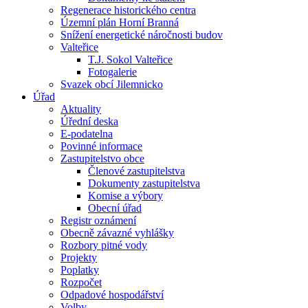
Regenerace historického centra
Územní plán Horní Branná
Snížení energetické náročnosti budov
Valteřice
T.J. Sokol Valteřice
Fotogalerie
Svazek obcí Jilemnicko
Úřad
Aktuality
Úřední deska
E-podatelna
Povinné informace
Zastupitelstvo obce
Členové zastupitelstva
Dokumenty zastupitelstva
Komise a výbory
Obecní úřad
Registr oznámení
Obecně závazné vyhlášky
Rozbory pitné vody
Projekty
Poplatky
Rozpočet
Odpadové hospodářství
Volby