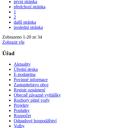
první stránka
předchozí stránka
1
2
další stránka
poslední stránka
Zobrazeno
1
-
20
ze 34
Zobrazit vše
Úřad
Aktuality
Úřední deska
E-podatelna
Povinné informace
Zastupitelstvo obce
Registr oznámení
Obecně závazné vyhlášky
Rozbory pitné vody
Projekty
Poplatky
Rozpočet
Odpadové hospodářství
Volby