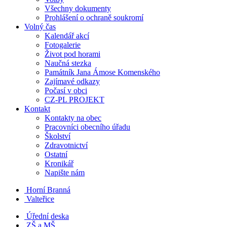
Všechny dokumenty
Prohlášení o ochraně soukromí
Volný čas
Kalendář akcí
Fotogalerie
Život pod horami
Naučná stezka
Památník Jana Ámose Komenského
Zajímavé odkazy
Počasí v obci
CZ-PL PROJEKT
Kontakt
Kontakty na obec
Pracovníci obecního úřadu
Školství
Zdravotnictví
Ostatní
Kronikář
Napište nám
Horní Branná
Valteřice
Úřední deska
ZŠ a MŠ