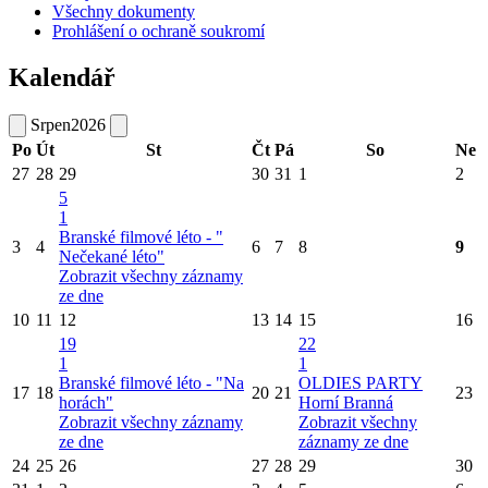
Všechny dokumenty
Prohlášení o ochraně soukromí
Kalendář
Srpen
2026
Po
Út
St
Čt
Pá
So
Ne
27
28
29
30
31
1
2
5
1
Branské filmové léto - "
3
4
6
7
8
9
Nečekané léto"
Zobrazit všechny záznamy
ze dne
10
11
12
13
14
15
16
19
22
1
1
Branské filmové léto - "Na
OLDIES PARTY
17
18
20
21
23
horách"
Horní Branná
Zobrazit všechny záznamy
Zobrazit všechny
ze dne
záznamy ze dne
24
25
26
27
28
29
30