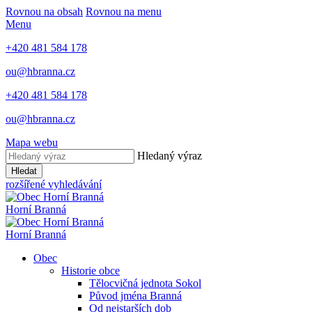
Rovnou na obsah
Rovnou na menu
Menu
+420 481 584 178
ou@hbranna.cz
+420 481 584 178
ou@hbranna.cz
Mapa webu
Hledaný výraz
Hledat
rozšířené vyhledávání
Horní Branná
Horní Branná
Obec
Historie obce
Tělocvičná jednota Sokol
Původ jména Branná
Od nejstarších dob