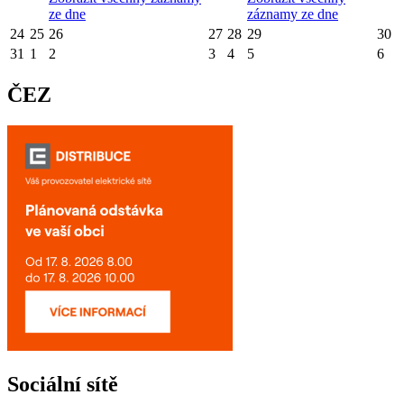
ze dne
záznamy ze dne
24
25
26
27
28
29
30
31
1
2
3
4
5
6
ČEZ
Sociální sítě