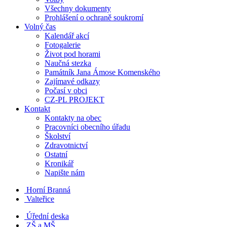
Všechny dokumenty
Prohlášení o ochraně soukromí
Volný čas
Kalendář akcí
Fotogalerie
Život pod horami
Naučná stezka
Památník Jana Ámose Komenského
Zajímavé odkazy
Počasí v obci
CZ-PL PROJEKT
Kontakt
Kontakty na obec
Pracovníci obecního úřadu
Školství
Zdravotnictví
Ostatní
Kronikář
Napište nám
Horní Branná
Valteřice
Úřední deska
ZŠ a MŠ