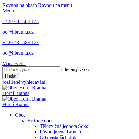
Rovnou na obsah
Rovnou na menu
Menu
+420 481 584 178
ou@hbranna.cz
+420 481 584 178
ou@hbranna.cz
Mapa webu
Hledaný výraz
Hledat
rozšířené vyhledávání
Horní Branná
Horní Branná
Obec
Historie obce
Tělocvičná jednota Sokol
Původ jména Branná
Od nejstarších dob