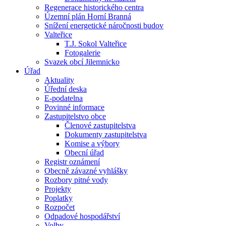
Regenerace historického centra
Územní plán Horní Branná
Snížení energetické náročnosti budov
Valteřice
T.J. Sokol Valteřice
Fotogalerie
Svazek obcí Jilemnicko
Úřad
Aktuality
Úřední deska
E-podatelna
Povinné informace
Zastupitelstvo obce
Členové zastupitelstva
Dokumenty zastupitelstva
Komise a výbory
Obecní úřad
Registr oznámení
Obecně závazné vyhlášky
Rozbory pitné vody
Projekty
Poplatky
Rozpočet
Odpadové hospodářství
Volby