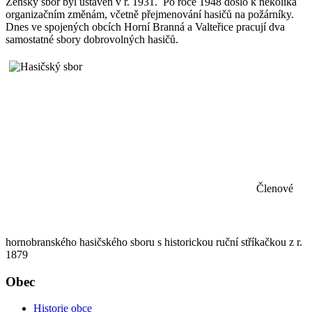
Ženský sbor byl ustaven v r. 1931. Po roce 1948 došlo k několika
organizačním změnám, včetně přejmenování hasičů na požárníky.
Dnes ve spojených obcích Horní Branná a Valteřice pracují dva
samostatné sbory dobrovolných hasičů.
Členové
hornobranského hasičského sboru s historickou ruční stříkačkou z r.
1879
Obec
Historie obce