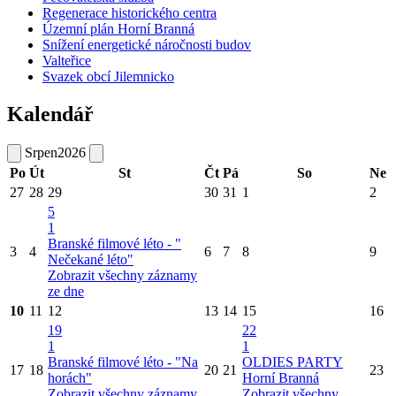
Regenerace historického centra
Územní plán Horní Branná
Snížení energetické náročnosti budov
Valteřice
Svazek obcí Jilemnicko
Kalendář
Srpen
2026
Po
Út
St
Čt
Pá
So
Ne
27
28
29
30
31
1
2
5
1
Branské filmové léto - "
3
4
6
7
8
9
Nečekané léto"
Zobrazit všechny záznamy
ze dne
10
11
12
13
14
15
16
19
22
1
1
Branské filmové léto - "Na
OLDIES PARTY
17
18
20
21
23
horách"
Horní Branná
Zobrazit všechny záznamy
Zobrazit všechny