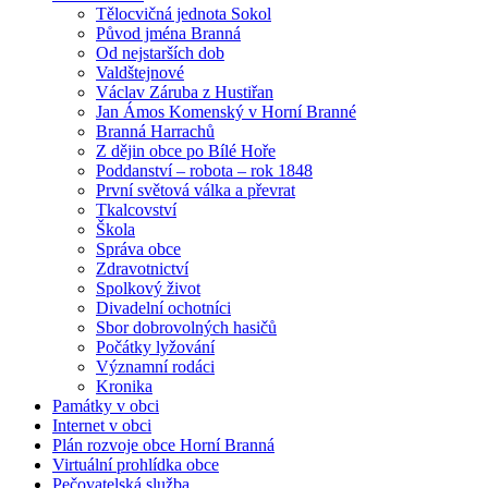
Tělocvičná jednota Sokol
Původ jména Branná
Od nejstarších dob
Valdštejnové
Václav Záruba z Hustiřan
Jan Ámos Komenský v Horní Branné
Branná Harrachů
Z dějin obce po Bílé Hoře
Poddanství – robota – rok 1848
První světová válka a převrat
Tkalcovství
Škola
Správa obce
Zdravotnictví
Spolkový život
Divadelní ochotníci
Sbor dobrovolných hasičů
Počátky lyžování
Významní rodáci
Kronika
Památky v obci
Internet v obci
Plán rozvoje obce Horní Branná
Virtuální prohlídka obce
Pečovatelská služba