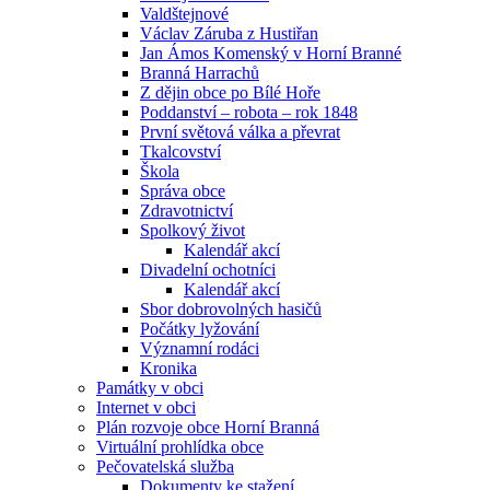
Valdštejnové
Václav Záruba z Hustiřan
Jan Ámos Komenský v Horní Branné
Branná Harrachů
Z dějin obce po Bílé Hoře
Poddanství – robota – rok 1848
První světová válka a převrat
Tkalcovství
Škola
Správa obce
Zdravotnictví
Spolkový život
Kalendář akcí
Divadelní ochotníci
Kalendář akcí
Sbor dobrovolných hasičů
Počátky lyžování
Významní rodáci
Kronika
Památky v obci
Internet v obci
Plán rozvoje obce Horní Branná
Virtuální prohlídka obce
Pečovatelská služba
Dokumenty ke stažení