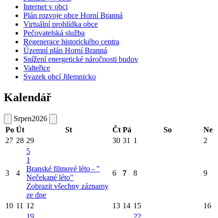
Internet v obci
Plán rozvoje obce Horní Branná
Virtuální prohlídka obce
Pečovatelská služba
Regenerace historického centra
Územní plán Horní Branná
Snížení energetické náročnosti budov
Valteřice
Svazek obcí Jilemnicko
Kalendář
Srpen
2026
Po
Út
St
Čt
Pá
So
Ne
27
28
29
30
31
1
2
5
1
Branské filmové léto - "
3
4
6
7
8
9
Nečekané léto"
Zobrazit všechny záznamy
ze dne
10
11
12
13
14
15
16
19
22