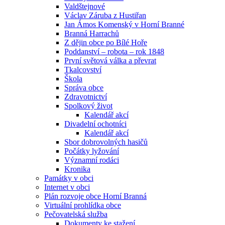
Valdštejnové
Václav Záruba z Hustiřan
Jan Ámos Komenský v Horní Branné
Branná Harrachů
Z dějin obce po Bílé Hoře
Poddanství – robota – rok 1848
První světová válka a převrat
Tkalcovství
Škola
Správa obce
Zdravotnictví
Spolkový život
Kalendář akcí
Divadelní ochotníci
Kalendář akcí
Sbor dobrovolných hasičů
Počátky lyžování
Významní rodáci
Kronika
Památky v obci
Internet v obci
Plán rozvoje obce Horní Branná
Virtuální prohlídka obce
Pečovatelská služba
Dokumenty ke stažení