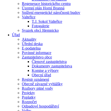
Regenerace historického centra
Územní plán Horní Branná
Snížení energetické náročnosti budov
Valteřice
T.J. Sokol Valteřice
Fotogalerie
Svazek obcí Jilemnicko
Úřad
Aktuality
Úřední deska
E-podatelna
Povinné informace
Zastupitelstvo obce
Členové zastupitelstva
Dokumenty zastupitelstva
Komise a výbory
Obecní úřad
Registr oznámení
Obecně závazné vyhlášky
Rozbory pitné vody
Projekty
Poplatky
Rozpočet
Odpadové hospodářství
Volby