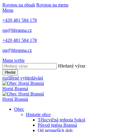
Rovnou na obsah
Rovnou na menu
Menu
+420 481 584 178
ou@hbranna.cz
+420 481 584 178
ou@hbranna.cz
Mapa webu
Hledaný výraz
Hledat
rozšířené vyhledávání
Horní Branná
Horní Branná
Obec
Historie obce
Tělocvičná jednota Sokol
Původ jména Branná
Od nejstarších dob