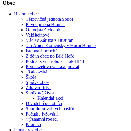
Obec
Historie obce
Tělocvičná jednota Sokol
Původ jména Branná
Od nejstarších dob
Valdštejnové
Václav Záruba z Hustiřan
Jan Ámos Komenský v Horní Branné
Branná Harrachů
Z dějin obce po Bílé Hoře
Poddanství – robota – rok 1848
První světová válka a převrat
Tkalcovství
Škola
Správa obce
Zdravotnictví
Spolkový život
Kalendář akcí
Divadelní ochotníci
Sbor dobrovolných hasičů
Počátky lyžování
Významní rodáci
Kronika
Památky v obci