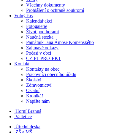
Všechny dokumenty
Prohlášení o ochraně soukromí
Volný čas
Kalendář akcí
Fotogalerie
Život pod horami
Naučná stezka
Památník Jana Ámose Komenského
Zajímavé odkazy
Počasí v obci
CZ-PL PROJEKT
Kontakt
Kontakty na obec
Pracovníci obecního úřadu
Školství
Zdravotnictví
Ostatní
Kronikář
Napište nám
Horní Branná
Valteřice
Úřední deska
ZŠ a MŠ