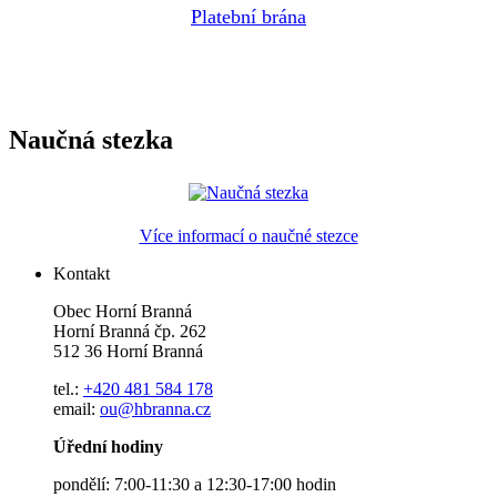
Platební brána
Naučná stezka
Více informací o naučné stezce
Kontakt
Obec Horní Branná
Horní Branná čp. 262
512 36 Horní Branná
tel.:
+420 481 584 178
email:
ou@hbranna.cz
Úřední hodiny
pondělí: 7:00-11:30 a 12:30-17:00 hodin