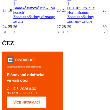
1
1
Branské filmové léto - "Na
OLDIES PARTY
17
18
20
21
23
horách"
Horní Branná
Zobrazit všechny záznamy
Zobrazit všechny
ze dne
záznamy ze dne
24
25
26
27
28
29
30
31
1
2
3
4
5
6
ČEZ