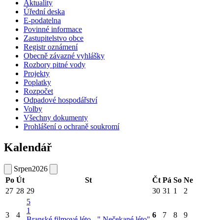
Aktuality
Úřední deska
E-podatelna
Povinné informace
Zastupitelstvo obce
Registr oznámení
Obecně závazné vyhlášky
Rozbory pitné vody
Projekty
Poplatky
Rozpočet
Odpadové hospodářství
Volby
Všechny dokumenty
Prohlášení o ochraně soukromí
Kalendář
Srpen
2026
Po
Út
St
Čt
Pá
So
Ne
27
28
29
30
31
1
2
5
1
3
4
6
7
8
9
Branské filmové léto - " Nečekané léto"