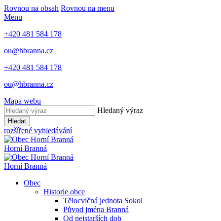
Rovnou na obsah
Rovnou na menu
Menu
+420 481 584 178
ou@hbranna.cz
+420 481 584 178
ou@hbranna.cz
Mapa webu
Hledaný výraz
Hledat
rozšířené vyhledávání
Horní Branná
Horní Branná
Obec
Historie obce
Tělocvičná jednota Sokol
Původ jména Branná
Od nejstarších dob