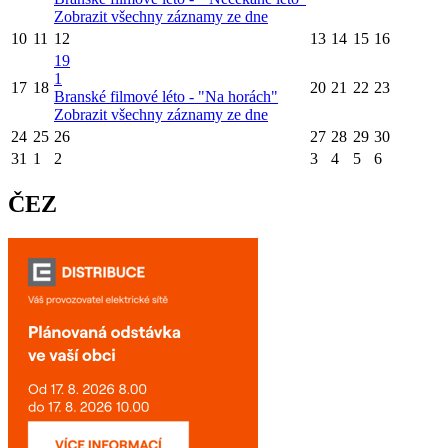
Zobrazit všechny záznamy ze dne
10
11
12
13
14
15
16
19
1
17
18
20
21
22
23
Branské filmové léto - "Na horách"
Zobrazit všechny záznamy ze dne
24
25
26
27
28
29
30
31
1
2
3
4
5
6
ČEZ