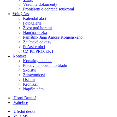
Všechny dokumenty
Prohlášení o ochraně soukromí
Volný čas
Kalendář akcí
Fotogalerie
Život pod horami
Naučná stezka
Památník Jana Ámose Komenského
Zajímavé odkazy
Počasí v obci
CZ-PL PROJEKT
Kontakt
Kontakty na obec
Pracovníci obecního úřadu
Školství
Zdravotnictví
Ostatní
Kronikář
Napište nám
Horní Branná
Valteřice
Úřední deska
ZŠ a MŠ