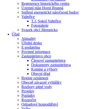
Regenerace historického centra
Územní plán Horní Branná
Snížení energetické náročnosti budov
Valteřice
T.J. Sokol Valteřice
Fotogalerie
Svazek obcí Jilemnicko
Úřad
Aktuality
Úřední deska
E-podatelna
Povinné informace
Zastupitelstvo obce
Členové zastupitelstva
Dokumenty zastupitelstva
Komise a výbory
Obecní úřad
Registr oznámení
Obecně závazné vyhlášky
Rozbory pitné vody
Projekty
Poplatky
Rozpočet
Odpadové hospodářství
Volby