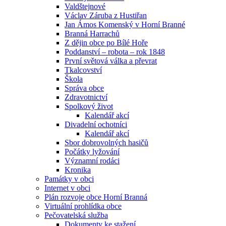
Valdštejnové
Václav Záruba z Hustiřan
Jan Ámos Komenský v Horní Branné
Branná Harrachů
Z dějin obce po Bílé Hoře
Poddanství – robota – rok 1848
První světová válka a převrat
Tkalcovství
Škola
Správa obce
Zdravotnictví
Spolkový život
Kalendář akcí
Divadelní ochotníci
Kalendář akcí
Sbor dobrovolných hasičů
Počátky lyžování
Významní rodáci
Kronika
Památky v obci
Internet v obci
Plán rozvoje obce Horní Branná
Virtuální prohlídka obce
Pečovatelská služba
Dokumenty ke stažení