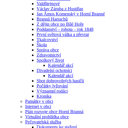
Valdštejnové
Václav Záruba z Hustiřan
Jan Ámos Komenský v Horní Branné
Branná Harrachů
Z dějin obce po Bílé Hoře
Poddanství – robota – rok 1848
První světová válka a převrat
Tkalcovství
Škola
Správa obce
Zdravotnictví
Spolkový život
Kalendář akcí
Divadelní ochotníci
Kalendář akcí
Sbor dobrovolných hasičů
Počátky lyžování
Významní rodáci
Kronika
Památky v obci
Internet v obci
Plán rozvoje obce Horní Branná
Virtuální prohlídka obce
Pečovatelská služba
Dokumenty ke stažení