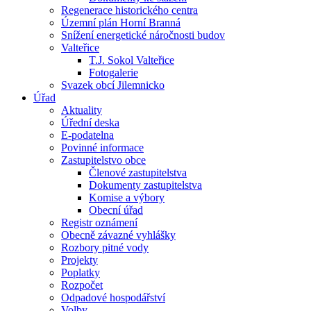
Regenerace historického centra
Územní plán Horní Branná
Snížení energetické náročnosti budov
Valteřice
T.J. Sokol Valteřice
Fotogalerie
Svazek obcí Jilemnicko
Úřad
Aktuality
Úřední deska
E-podatelna
Povinné informace
Zastupitelstvo obce
Členové zastupitelstva
Dokumenty zastupitelstva
Komise a výbory
Obecní úřad
Registr oznámení
Obecně závazné vyhlášky
Rozbory pitné vody
Projekty
Poplatky
Rozpočet
Odpadové hospodářství
Volby