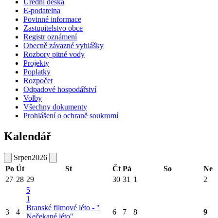
Úřední deska
E-podatelna
Povinné informace
Zastupitelstvo obce
Registr oznámení
Obecně závazné vyhlášky
Rozbory pitné vody
Projekty
Poplatky
Rozpočet
Odpadové hospodářství
Volby
Všechny dokumenty
Prohlášení o ochraně soukromí
Kalendář
Srpen
2026
Po
Út
St
Čt
Pá
So
Ne
27
28
29
30
31
1
2
5
1
Branské filmové léto - "
3
4
6
7
8
9
Nečekané léto"