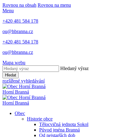
Rovnou na obsah
Rovnou na menu
Menu
+420 481 584 178
ou@hbranna.cz
+420 481 584 178
ou@hbranna.cz
Mapa webu
Hledaný výraz
Hledat
rozšířené vyhledávání
Horní Branná
Horní Branná
Obec
Historie obce
Tělocvičná jednota Sokol
Původ jména Branná
Od nejstarších dob