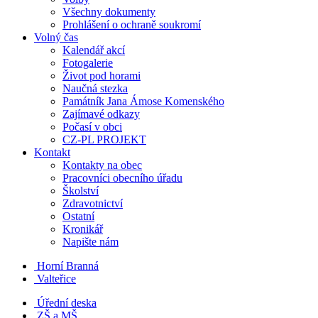
Všechny dokumenty
Prohlášení o ochraně soukromí
Volný čas
Kalendář akcí
Fotogalerie
Život pod horami
Naučná stezka
Památník Jana Ámose Komenského
Zajímavé odkazy
Počasí v obci
CZ-PL PROJEKT
Kontakt
Kontakty na obec
Pracovníci obecního úřadu
Školství
Zdravotnictví
Ostatní
Kronikář
Napište nám
Horní Branná
Valteřice
Úřední deska
ZŠ a MŠ