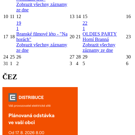
Zobrazit všechny záznamy
ze dne
10
11
12
13
14
15
16
19
22
1
1
Branské filmové léto - "Na
OLDIES PARTY
17
18
20
21
23
horách"
Horní Branná
Zobrazit všechny záznamy
Zobrazit všechny
ze dne
záznamy ze dne
24
25
26
27
28
29
30
31
1
2
3
4
5
6
ČEZ