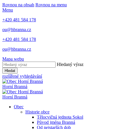
Rovnou na obsah
Rovnou na menu
Menu
+420 481 584 178
ou@hbranna.cz
+420 481 584 178
ou@hbranna.cz
Mapa webu
Hledaný výraz
Hledat
rozšířené vyhledávání
Horní Branná
Horní Branná
Obec
Historie obce
Tělocvičná jednota Sokol
Původ jména Branná
Od nejstarších dob