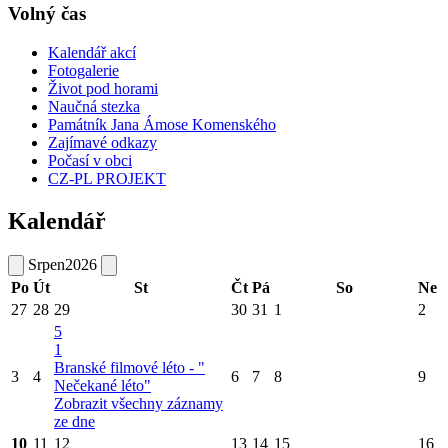
Volný čas
Kalendář akcí
Fotogalerie
Život pod horami
Naučná stezka
Památník Jana Ámose Komenského
Zajímavé odkazy
Počasí v obci
CZ-PL PROJEKT
Kalendář
Srpen
2026
Po
Út
St
Čt
Pá
So
Ne
27
28
29
30
31
1
2
5
1
Branské filmové léto - "
3
4
6
7
8
9
Nečekané léto"
Zobrazit všechny záznamy
ze dne
10
11
12
13
14
15
16