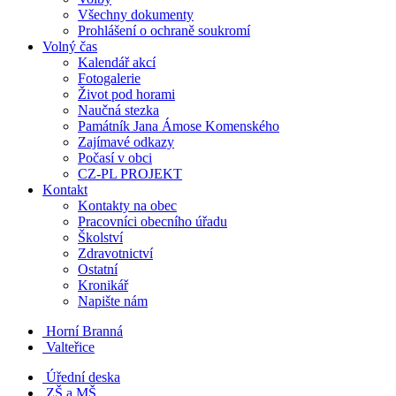
Všechny dokumenty
Prohlášení o ochraně soukromí
Volný čas
Kalendář akcí
Fotogalerie
Život pod horami
Naučná stezka
Památník Jana Ámose Komenského
Zajímavé odkazy
Počasí v obci
CZ-PL PROJEKT
Kontakt
Kontakty na obec
Pracovníci obecního úřadu
Školství
Zdravotnictví
Ostatní
Kronikář
Napište nám
Horní Branná
Valteřice
Úřední deska
ZŠ a MŠ