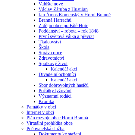
Valdštejnové
Václav Záruba z Hustiřan
Jan Ámos Komenský v Horní Branné
Branná Harrachů
Z dějin obce po Bílé Hoře
Poddanství – robota – rok 1848
První světová válka a převrat
Tkalcovství
Škola
Správa obce
Zdravotnictví
Spolkový život
Kalendář akcí
Divadelní ochotníci
Kalendář akcí
Sbor dobrovolných hasičů
Počátky lyžování
Významní rodáci
Kronika
Památky v obci
Internet v obci
Plán rozvoje obce Horní Branná
Virtuální prohlídka obce
Pečovatelská služba
Dokumenty ke stažení