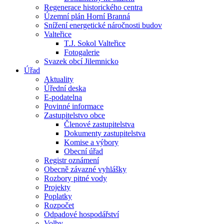
Regenerace historického centra
Územní plán Horní Branná
Snížení energetické náročnosti budov
Valteřice
T.J. Sokol Valteřice
Fotogalerie
Svazek obcí Jilemnicko
Úřad
Aktuality
Úřední deska
E-podatelna
Povinné informace
Zastupitelstvo obce
Členové zastupitelstva
Dokumenty zastupitelstva
Komise a výbory
Obecní úřad
Registr oznámení
Obecně závazné vyhlášky
Rozbory pitné vody
Projekty
Poplatky
Rozpočet
Odpadové hospodářství
Volby