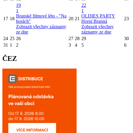
19
22
1
1
Branské filmové léto - "Na
OLDIES PARTY
17
18
20
21
23
horách"
Horní Branná
Zobrazit všechny záznamy
Zobrazit všechny
ze dne
záznamy ze dne
24
25
26
27
28
29
30
31
1
2
3
4
5
6
ČEZ