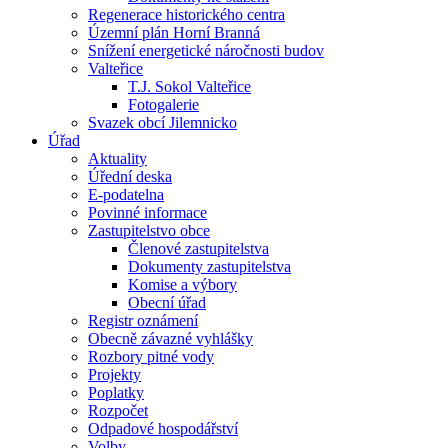
Regenerace historického centra
Územní plán Horní Branná
Snížení energetické náročnosti budov
Valteřice
T.J. Sokol Valteřice
Fotogalerie
Svazek obcí Jilemnicko
Úřad
Aktuality
Úřední deska
E-podatelna
Povinné informace
Zastupitelstvo obce
Členové zastupitelstva
Dokumenty zastupitelstva
Komise a výbory
Obecní úřad
Registr oznámení
Obecně závazné vyhlášky
Rozbory pitné vody
Projekty
Poplatky
Rozpočet
Odpadové hospodářství
Volby