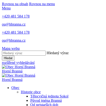
Rovnou na obsah
Rovnou na menu
Menu
+420 481 584 178
ou@hbranna.cz
+420 481 584 178
ou@hbranna.cz
Mapa webu
Hledaný výraz
Hledat
rozšířené vyhledávání
Horní Branná
Horní Branná
Obec
Historie obce
Tělocvičná jednota Sokol
Původ jména Branná
Od nejstarších dob