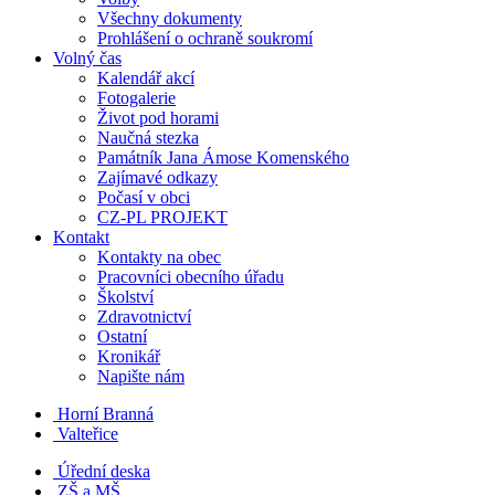
Všechny dokumenty
Prohlášení o ochraně soukromí
Volný čas
Kalendář akcí
Fotogalerie
Život pod horami
Naučná stezka
Památník Jana Ámose Komenského
Zajímavé odkazy
Počasí v obci
CZ-PL PROJEKT
Kontakt
Kontakty na obec
Pracovníci obecního úřadu
Školství
Zdravotnictví
Ostatní
Kronikář
Napište nám
Horní Branná
Valteřice
Úřední deska
ZŠ a MŠ