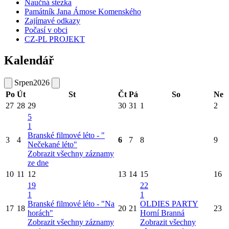
Naučná stezka
Památník Jana Ámose Komenského
Zajímavé odkazy
Počasí v obci
CZ-PL PROJEKT
Kalendář
Srpen
2026
Po
Út
St
Čt
Pá
So
Ne
27
28
29
30
31
1
2
5
1
Branské filmové léto - "
3
4
6
7
8
9
Nečekané léto"
Zobrazit všechny záznamy
ze dne
10
11
12
13
14
15
16
19
22
1
1
Branské filmové léto - "Na
OLDIES PARTY
17
18
20
21
23
horách"
Horní Branná
Zobrazit všechny záznamy
Zobrazit všechny