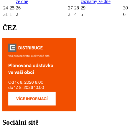
ze dne
záznamy ze dne
24
25
26
27
28
29
30
31
1
2
3
4
5
6
ČEZ
Sociální sítě