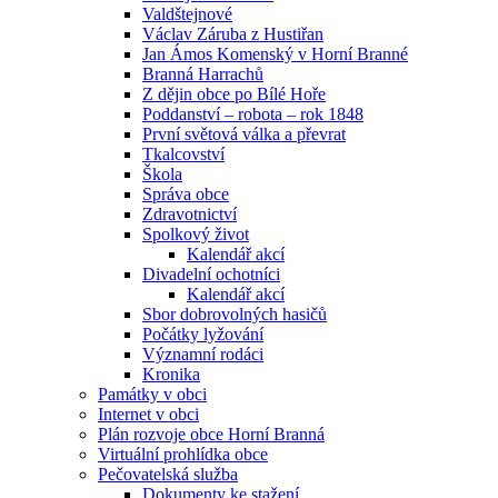
Valdštejnové
Václav Záruba z Hustiřan
Jan Ámos Komenský v Horní Branné
Branná Harrachů
Z dějin obce po Bílé Hoře
Poddanství – robota – rok 1848
První světová válka a převrat
Tkalcovství
Škola
Správa obce
Zdravotnictví
Spolkový život
Kalendář akcí
Divadelní ochotníci
Kalendář akcí
Sbor dobrovolných hasičů
Počátky lyžování
Významní rodáci
Kronika
Památky v obci
Internet v obci
Plán rozvoje obce Horní Branná
Virtuální prohlídka obce
Pečovatelská služba
Dokumenty ke stažení